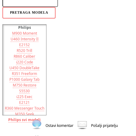
PRETRAGA MODELA
Philips
M900 Moment
U460 Intensity II
E2152
R520 Trill
R860 Caliber
i220 Code
U450 DoubleTake
R351 Freeform
P1000 Galaxy Tab
M750 Restore
S5530
i225 Exec
E2121
R360 Messenger Touch
M350 Seek
Philips svi modeli
U320 Haven
I5801 Galaxy Apollo
Ostavi komentar
Pošalji prijatelju
Acclaim