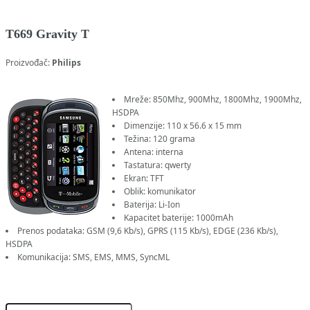
T669 Gravity T
Proizvođač:
Philips
Mreže: 850Mhz, 900Mhz, 1800Mhz, 1900Mhz,
HSDPA
Dimenzije: 110 x 56.6 x 15 mm
Težina: 120 grama
Antena: interna
Tastatura: qwerty
Ekran: TFT
Oblik: komunikator
Baterija: Li-Ion
Kapacitet baterije: 1000mAh
Prenos podataka: GSM (9,6 Kb/s), GPRS (115 Kb/s), EDGE (236 Kb/s),
HSDPA
Komunikacija: SMS, EMS, MMS, SyncML