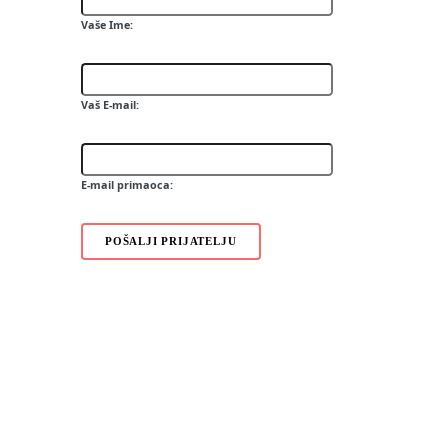
Galaxy A
Vaše Ime:
Metro TV
Corby TV
I8000 Omnia II 2GB
360 M1
Vaš E-mail:
SCH-W699
SCH-W299
W9705
E-mail primaoca:
POŠALJI PRIJATELJU