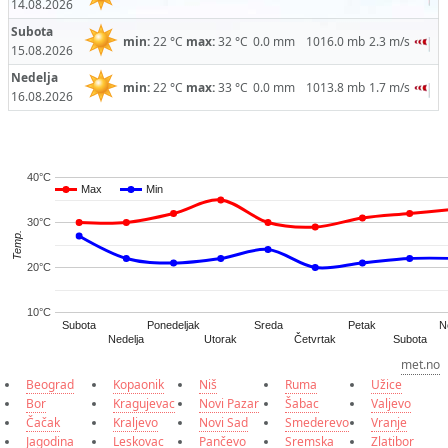
14.08.2026
Subota
min:
22 °C
max:
32 °C
0.0 mm
1016.0 mb
2.3 m/s
15.08.2026
Nedelja
min:
22 °C
max:
33 °C
0.0 mm
1013.8 mb
1.7 m/s
16.08.2026
40°C
Max
Max
Min
Min
30°C
Temp.
20°C
10°C
Subota
Ponedeljak
Sreda
Petak
N
Četvrtak
Nedelja
Utorak
Subota
met.no
Beograd
Kopaonik
Niš
Ruma
Užice
Bor
Kragujevac
Novi Pazar
Šabac
Valjevo
Čačak
Kraljevo
Novi Sad
Smederevo
Vranje
Jagodina
Leskovac
Pančevo
Sremska
Zlatibor