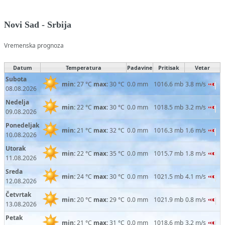
Novi Sad - Srbija
Vremenska prognoza
Datum
Temperatura
Padavine
Pritisak
Vetar
Subota
min:
27 °C
max:
30 °C
0.0 mm
1016.6 mb
3.8 m/s
08.08.2026
Nedelja
min:
22 °C
max:
30 °C
0.0 mm
1018.5 mb
3.2 m/s
09.08.2026
Ponedeljak
min:
21 °C
max:
32 °C
0.0 mm
1016.3 mb
1.6 m/s
10.08.2026
Utorak
min:
22 °C
max:
35 °C
0.0 mm
1015.7 mb
1.8 m/s
11.08.2026
Sreda
min:
24 °C
max:
30 °C
0.0 mm
1021.5 mb
4.1 m/s
12.08.2026
Četvrtak
min:
20 °C
max:
29 °C
0.0 mm
1021.9 mb
0.8 m/s
13.08.2026
Petak
min:
21 °C
max:
31 °C
0.0 mm
1018.6 mb
3.2 m/s