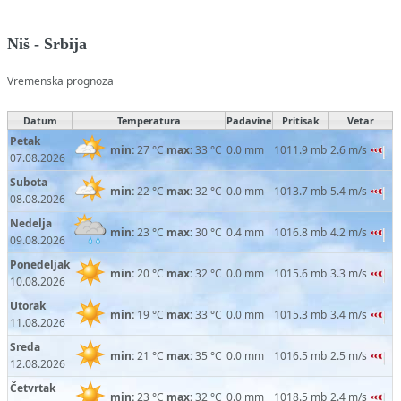
Niš - Srbija
Vremenska prognoza
Datum
Temperatura
Padavine
Pritisak
Vetar
Petak
min:
27 °C
max:
33 °C
0.0 mm
1011.9 mb
2.6 m/s
07.08.2026
Subota
min:
22 °C
max:
32 °C
0.0 mm
1013.7 mb
5.4 m/s
08.08.2026
Nedelja
min:
23 °C
max:
30 °C
0.4 mm
1016.8 mb
4.2 m/s
09.08.2026
Ponedeljak
min:
20 °C
max:
32 °C
0.0 mm
1015.6 mb
3.3 m/s
10.08.2026
Utorak
min:
19 °C
max:
33 °C
0.0 mm
1015.3 mb
3.4 m/s
11.08.2026
Sreda
min:
21 °C
max:
35 °C
0.0 mm
1016.5 mb
2.5 m/s
12.08.2026
Četvrtak
min:
23 °C
max:
32 °C
0.0 mm
1018.5 mb
2.4 m/s