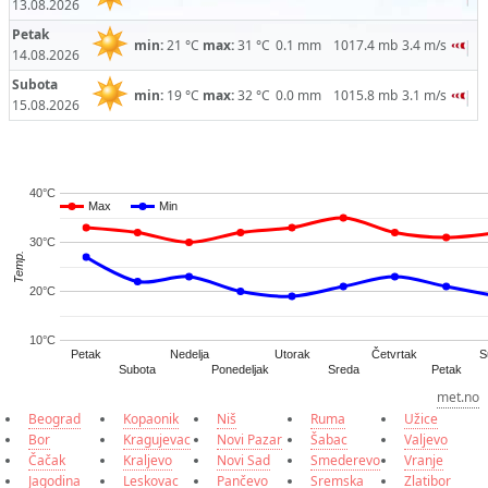
13.08.2026
Petak
min:
21 °C
max:
31 °C
0.1 mm
1017.4 mb
3.4 m/s
14.08.2026
Subota
min:
19 °C
max:
32 °C
0.0 mm
1015.8 mb
3.1 m/s
15.08.2026
40°C
Max
Max
Min
Min
30°C
Temp.
20°C
10°C
Četvrtak
Petak
Nedelja
Utorak
S
Subota
Ponedeljak
Sreda
Petak
met.no
Beograd
Kopaonik
Niš
Ruma
Užice
Bor
Kragujevac
Novi Pazar
Šabac
Valjevo
Čačak
Kraljevo
Novi Sad
Smederevo
Vranje
Jagodina
Leskovac
Pančevo
Sremska
Zlatibor