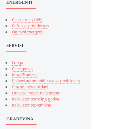
ENERGENTI
Cana struje (kWh)
Račun za prirodni gas
Ogrevni energenti
SERVISI
Lutrija
Cene goriva
Moja IP adresa
Polovni automobili iz uvoza (mobile.de)
Praznici-neradni dani
Hrvatski meseci na Srpskom
Kalkulator potrošnje goriva
Kalkulator otpremnine
GRAĐEVINA