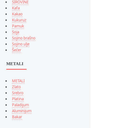
SIROVINE
Kafa
Kakao
Kukuruz
Pamuk
Soja
Sojino brašno
Sojino ulje
Šećer
METALI
METALI
Zlato
Srebro
Platina
Paladijum
Aluminijum
Bakar