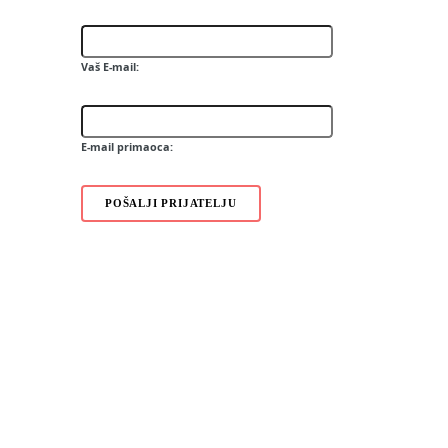
Corby TV
I8000 Omnia II 2GB
360 M1
Vaš E-mail:
SCH-W699
SCH-W299
W9705
E-mail primaoca:
POŠALJI PRIJATELJU