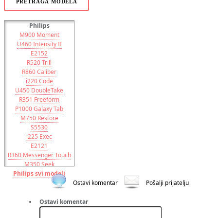
PRETRAGA MODELA
Philips
M900 Moment
U460 Intensity II
E2152
R520 Trill
R860 Caliber
i220 Code
U450 DoubleTake
R351 Freeform
P1000 Galaxy Tab
M750 Restore
S5530
i225 Exec
E2121
R360 Messenger Touch
M350 Seek
Philips svi modeli
U320 Haven
I5801 Galaxy Apollo
Ostavi komentar
Pošalji prijatelju
Acclaim
Intercept
Ostavi komentar
Galaxy S Pro