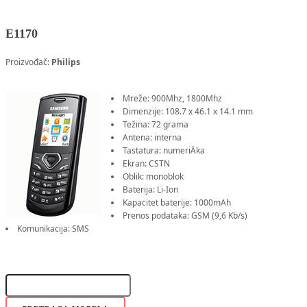
E1170
Proizvođač:
Philips
Mreže: 900Mhz, 1800Mhz
Dimenzije: 108.7 x 46.1 x 14.1 mm
Težina: 72 grama
Antena: interna
Tastatura: numeriÄka
Ekran: CSTN
Oblik: monoblok
Baterija: Li-Ion
Kapacitet baterije: 1000mAh
Prenos podataka: GSM (9,6 Kb/s)
Komunikacija: SMS