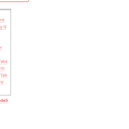
nt
y II
er
Take
orm
 Tab
re
deli
ger
k