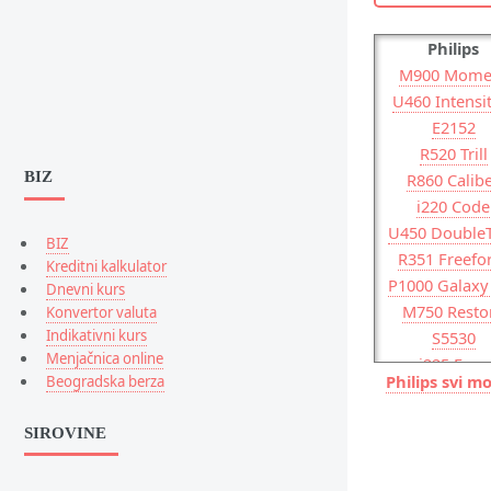
Philips
M900 Mome
U460 Intensit
E2152
R520 Trill
BIZ
R860 Calib
i220 Code
U450 Double
BIZ
R351 Freef
Kreditni kalkulator
P1000 Galaxy
Dnevni kurs
M750 Resto
Konvertor valuta
Indikativni kurs
S5530
Menjačnica online
i225 Exec
Philips svi mo
Beogradska berza
E2121
R360 Messen
SIROVINE
Touch
M350 See