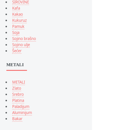
U320 Have
SIROVINE
I5801 Galaxy A
Kafa
Kakao
Acclaim
Kukuruz
Intercept
Pamuk
Galaxy S P
Soja
F480 Hugo B
Sojino brašno
M110S Galax
Sojino ulje
i897 Captiva
Šećer
Vibrant
I5500 Galax
METALI
T669 Gravity
T479 Gravity
METALI
Smiley
Zlato
C5010 Squa
Srebro
B6520 Omnia 
Platina
B7350 Omnia 
Paladijum
S5250 Wave
Aluminijum
Bakar
I5800 Galax
I9000 Galax