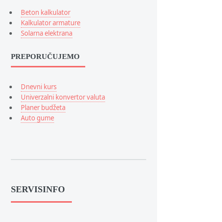
Beton kalkulator
Kalkulator armature
Solarna elektrana
PREPORUČUJEMO
Dnevni kurs
Univerzalni konvertor valuta
Planer budžeta
Auto gume
SERVISINFO