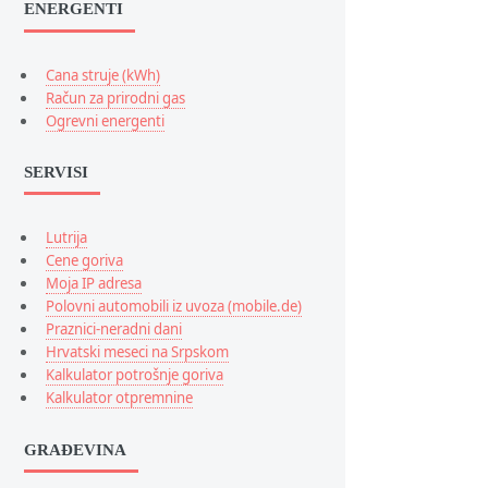
ENERGENTI
B7722
S5230 Hello K
A847 Rugby 
Cana struje (kWh)
W850
Račun za prirodni gas
M3310L
Ogrevni energenti
C3300K Cha
E1170
SERVISI
W960 AMOLE
Galaxy A
Lutrija
Metro TV
Cene goriva
Corby TV
Moja IP adresa
I8000 Omnia I
Polovni automobili iz uvoza (mobile.de)
360 M1
Praznici-neradni dani
SCH-W69
Hrvatski meseci na Srpskom
Kalkulator potrošnje goriva
SCH-W29
Kalkulator otpremnine
W9705
GRAĐEVINA