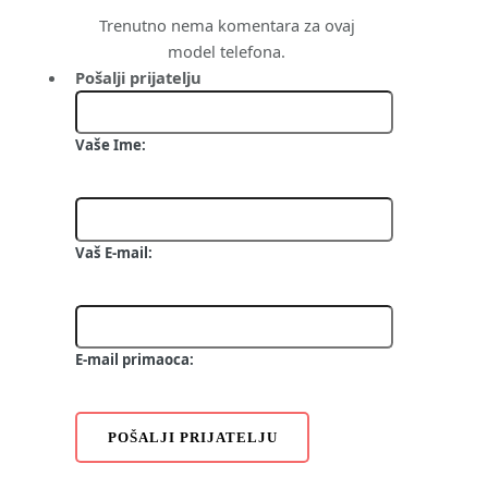
Trenutno nema komentara za ovaj
model telefona.
Pošalji prijatelju
Vaše Ime:
Vaš E-mail:
E-mail primaoca:
POŠALJI PRIJATELJU