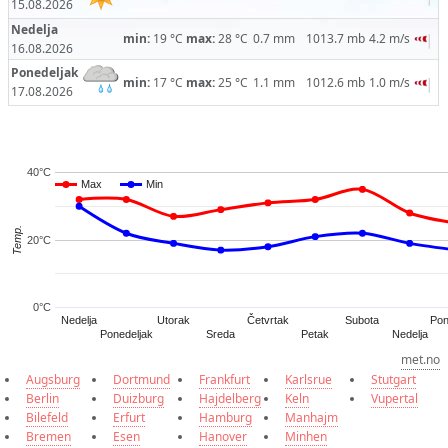
15.08.2026
Nedelja
min:
19 °C
max:
28 °C
0.7 mm
1013.7 mb
4.2 m/s
16.08.2026
Ponedeljak
min:
17 °C
max:
25 °C
1.1 mm
1012.6 mb
1.0 m/s
17.08.2026
40°C
Max
Max
Min
Min
Temp.
20°C
0°C
Četvrtak
Nedelja
Utorak
Subota
Pon
Ponedeljak
Sreda
Petak
Nedelja
met.no
Augsburg
Dortmund
Frankfurt
Karlsrue
Stutgart
Berlin
Duizburg
Hajdelberg
Keln
Vupertal
Bilefeld
Erfurt
Hamburg
Manhajm
Bremen
Esen
Hanover
Minhen