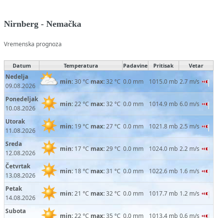
Nirnberg - Nemačka
Vremenska prognoza
Datum
Temperatura
Padavine
Pritisak
Vetar
Nedelja
min:
30 °C
max:
32 °C
0.0 mm
1015.0 mb
2.7 m/s
09.08.2026
Ponedeljak
min:
22 °C
max:
32 °C
0.0 mm
1014.9 mb
6.0 m/s
10.08.2026
Utorak
min:
19 °C
max:
27 °C
0.0 mm
1021.8 mb
2.5 m/s
11.08.2026
Sreda
min:
17 °C
max:
29 °C
0.0 mm
1024.0 mb
2.2 m/s
12.08.2026
Četvrtak
min:
18 °C
max:
31 °C
0.0 mm
1022.6 mb
1.6 m/s
13.08.2026
Petak
min:
21 °C
max:
32 °C
0.0 mm
1017.7 mb
1.2 m/s
14.08.2026
Subota
min:
22 °C
max:
35 °C
0.0 mm
1013.4 mb
0.6 m/s