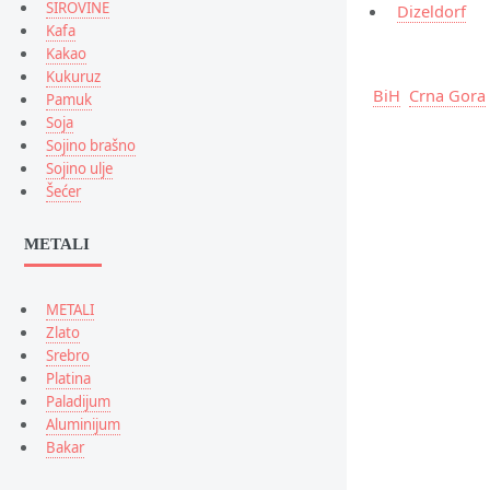
SIROVINE
Dizeldorf
Kafa
Kakao
Kukuruz
BiH
Crna Gora
Pamuk
Soja
Sojino brašno
Sojino ulje
Šećer
METALI
METALI
Zlato
Srebro
Platina
Paladijum
Aluminijum
Bakar