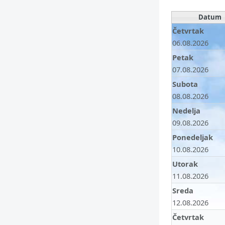
Datum
Četvrtak
06.08.2026
Petak
07.08.2026
Subota
08.08.2026
Nedelja
09.08.2026
Ponedeljak
10.08.2026
Utorak
11.08.2026
Sreda
12.08.2026
Četvrtak