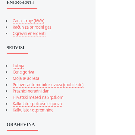
ENERGENTI
Cana struje (kWh)
Račun za prirodni gas
Ogrevni energenti
SERVISI
Lutrija
Cene goriva
Moja IP adresa
Polovni automobili iz uvoza (mobile.de)
Praznici-neradni dani
Hrvatski meseci na Srpskom
Kalkulator potrošnje goriva
Kalkulator otpremnine
GRAĐEVINA