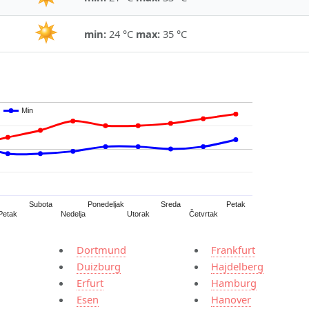
min:
24 °C
max:
35 °C
Min
Min
Subota
Ponedeljak
Sreda
Petak
Četvrtak
Petak
Nedelja
Utorak
Dortmund
Frankfurt
Duizburg
Hajdelberg
Erfurt
Hamburg
Esen
Hanover