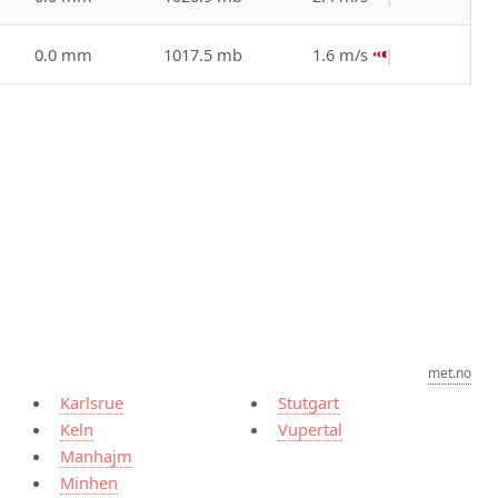
0.0 mm
1017.5 mb
1.6 m/s
met.no
Karlsrue
Stutgart
Keln
Vupertal
Manhajm
Minhen