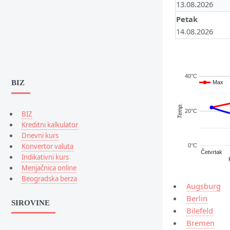
13.08.2026
Petak
14.08.2026
40°C
BIZ
Max
Max
Temp.
20°C
BIZ
Kreditni kalkulator
Dnevni kurs
Konvertor valuta
0°C
Četvrtak
Indikativni kurs
Menjačnica online
Beogradska berza
Augsburg
Berlin
SIROVINE
Bilefeld
Bremen