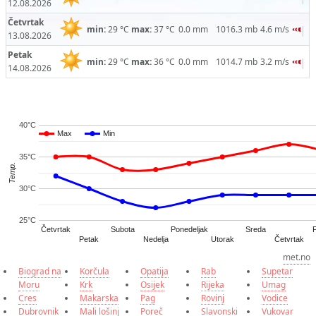
12.08.2026
Četvrtak
min:
29 °C
max:
37 °C
0.0 mm
1016.3 mb
4.6 m/s
13.08.2026
Petak
min:
29 °C
max:
36 °C
0.0 mm
1014.7 mb
3.2 m/s
14.08.2026
40°C
Max
Max
Min
Min
35°C
Temp.
30°C
25°C
Četvrtak
Subota
Ponedeljak
Sreda
Četvrtak
Petak
Nedelja
Utorak
met.no
Biograd na
Korčula
Opatija
Rab
Supetar
Moru
Krk
Osijek
Rijeka
Umag
Cres
Makarska
Pag
Rovinj
Vodice
Dubrovnik
Mali lošinj
Poreč
Slavonski
Vukovar