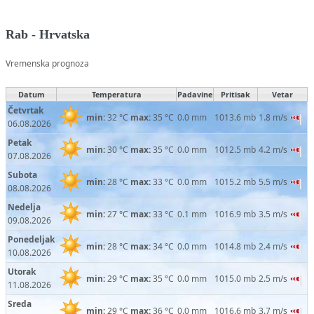
Rab - Hrvatska
Vremenska prognoza
Datum
Temperatura
Padavine
Pritisak
Vetar
Četvrtak
min:
32 °C
max:
35 °C
0.0 mm
1013.6 mb
1.8 m/s
06.08.2026
Petak
min:
30 °C
max:
35 °C
0.0 mm
1012.5 mb
4.2 m/s
07.08.2026
Subota
min:
28 °C
max:
33 °C
0.0 mm
1015.2 mb
5.5 m/s
08.08.2026
Nedelja
min:
27 °C
max:
33 °C
0.1 mm
1016.9 mb
3.5 m/s
09.08.2026
Ponedeljak
min:
28 °C
max:
34 °C
0.0 mm
1014.8 mb
2.4 m/s
10.08.2026
Utorak
min:
29 °C
max:
35 °C
0.0 mm
1015.0 mb
2.5 m/s
11.08.2026
Sreda
min:
29 °C
max:
36 °C
0.0 mm
1016.6 mb
3.7 m/s