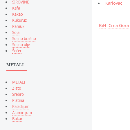
SIROVINE
Karlovac
Kafa
Kakao
Kukuruz
BiH
Crna Gora
Pamuk
Soja
Sojino brašno
Sojino ulje
Šećer
METALI
METALI
Zlato
Srebro
Platina
Paladijum
Aluminijum
Bakar