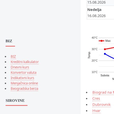
15.08.2026
Nedelja
16.08.2026
40°C
BIZ
Max
Max
30°C
Temp.
BIZ
20°C
Kreditni kalkulator
Dnevni kurs
Konvertor valuta
10°C
Subota
Indikativni kurs
N
Menjačnica online
Beogradska berza
Biograd na
Cres
SIROVINE
Dubrovnik
Hvar