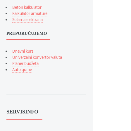
Beton kalkulator
Kalkulator armature
Solarna elektrana
PREPORUČUJEMO
Dnevni kurs
Univerzalni konvertor valuta
Planer budžeta
Auto gume
SERVISINFO