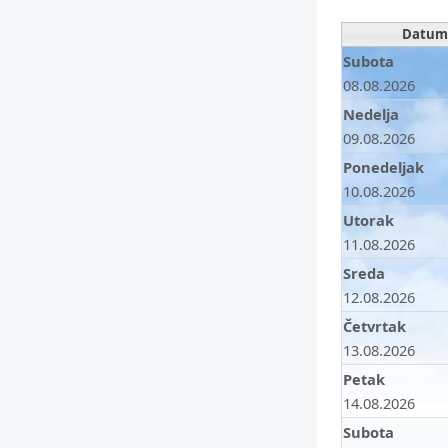
Datu
Subota
08.08.2026
Nedelja
09.08.2026
Ponedeljak
10.08.2026
Utorak
11.08.2026
Sreda
12.08.2026
Četvrtak
13.08.2026
Petak
14.08.2026
Subota