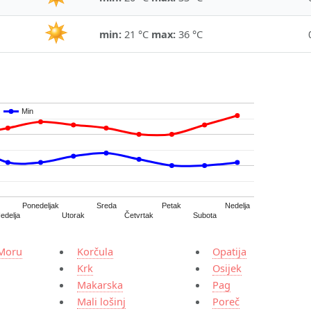
min:
21 °C
max:
36 °C
Min
Min
Ponedeljak
Sreda
Petak
Nedelja
Četvrtak
edelja
Utorak
Subota
 Moru
Korčula
Opatija
Krk
Osijek
Makarska
Pag
Mali lošinj
Poreč