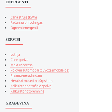
ENERGENTI
Cana struje (kWh)
Račun za prirodni gas
Ogrevni energenti
SERVISI
Lutrija
Cene goriva
Moja IP adresa
Polovni automobili iz uvoza (mobile.de)
Praznici-neradni dani
Hrvatski meseci na Srpskom
Kalkulator potrošnje goriva
Kalkulator otpremnine
GRAĐEVINA