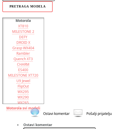
PRETRAGA MODELA
Motorola
XT810
MILESTONE 2
DEFY
DROID X
Grasp WX404
Rambler
Quench XT3
CHARM
ES400
MILESTONE XT720
U9 Jewel
FlipOut
WX295
WX290
WX265
Motorola svi modeli
WX260
WX181
Ostavi komentar
Pošalji prijatelju
WX161
QUENCH
Ostavi komentar