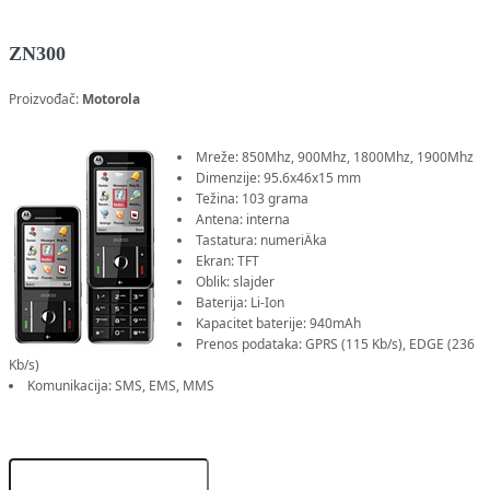
ZN300
Proizvođač:
Motorola
Mreže: 850Mhz, 900Mhz, 1800Mhz, 1900Mhz
Dimenzije: 95.6x46x15 mm
Težina: 103 grama
Antena: interna
Tastatura: numeriÄka
Ekran: TFT
Oblik: slajder
Baterija: Li-Ion
Kapacitet baterije: 940mAh
Prenos podataka: GPRS (115 Kb/s), EDGE (236
Kb/s)
Komunikacija: SMS, EMS, MMS