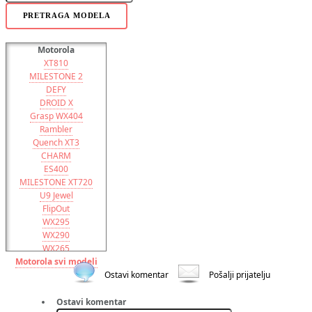
PRETRAGA MODELA
Motorola
XT810
MILESTONE 2
DEFY
DROID X
Grasp WX404
Rambler
Quench XT3
CHARM
ES400
MILESTONE XT720
U9 Jewel
FlipOut
WX295
WX290
WX265
Motorola svi modeli
WX260
WX181
Ostavi komentar
Pošalji prijatelju
WX161
QUENCH
Ostavi komentar