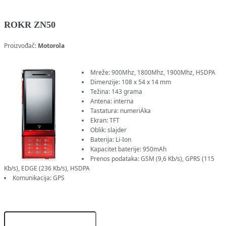
ROKR ZN50
Proizvođač:
Motorola
Mreže: 900Mhz, 1800Mhz, 1900Mhz, HSDPA
Dimenzije: 108 x 54 x 14 mm
Težina: 143 grama
Antena: interna
Tastatura: numeriÄka
Ekran: TFT
Oblik: slajder
Baterija: Li-Ion
Kapacitet baterije: 950mAh
Prenos podataka: GSM (9,6 Kb/s), GPRS (115
Kb/s), EDGE (236 Kb/s), HSDPA
Komunikacija: GPS