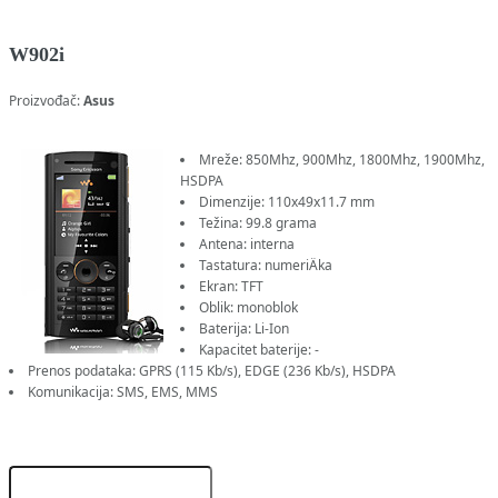
W902i
Proizvođač:
Asus
Mreže: 850Mhz, 900Mhz, 1800Mhz, 1900Mhz,
HSDPA
Dimenzije: 110x49x11.7 mm
Težina: 99.8 grama
Antena: interna
Tastatura: numeriÄka
Ekran: TFT
Oblik: monoblok
Baterija: Li-Ion
Kapacitet baterije: -
Prenos podataka: GPRS (115 Kb/s), EDGE (236 Kb/s), HSDPA
Komunikacija: SMS, EMS, MMS