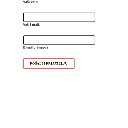
Vaše Ime:
C905i
K330i
S302i
J132
Vaš E-mail:
F305
Z780
G502
E-mail primaoca:
POŠALJI PRIJATELJU