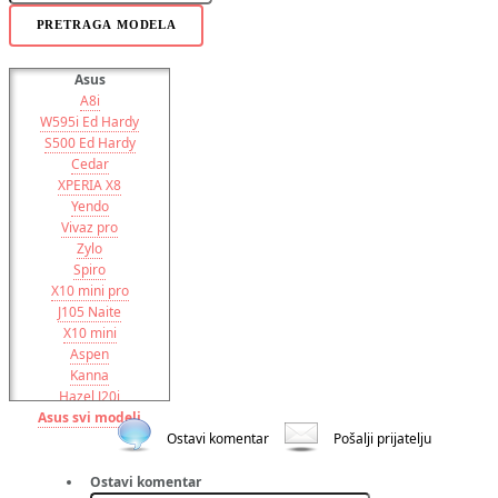
PRETRAGA MODELA
Asus
A8i
W595i Ed Hardy
S500 Ed Hardy
Cedar
XPERIA X8
Yendo
Vivaz pro
Zylo
Spiro
X10 mini pro
J105 Naite
X10 mini
Aspen
Kanna
Hazel J20i
Asus svi modeli
Elm
Vivaz
Ostavi komentar
Pošalji prijatelju
XPERIA Pureness X5
XPERIA X10
Ostavi komentar