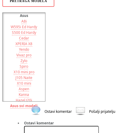
PRETRAGA MODELA
Asus
A8i
W595i Ed Hardy
S500 Ed Hardy
Cedar
XPERIA X8
Yendo
Vivaz pro
Zylo
Spiro
X10 mini pro
J105 Naite
X10 mini
Aspen
Kanna
Hazel J20i
Asus svi modeli
Elm
Vivaz
Ostavi komentar
Pošalji prijatelju
XPERIA Pureness X5
XPERIA X10
Ostavi komentar
XPERIA X2