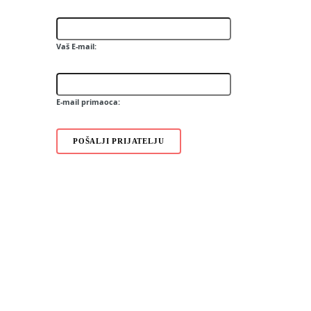
K330i
S302i
J132
Vaš E-mail:
F305
Z780
G502
E-mail primaoca:
POŠALJI PRIJATELJU