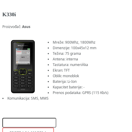
K330i
Proizvođač:
Asus
Mreže: 900Mhz, 1800Mhz
Dimenzije: 100x45x12 mm
Težina: 75 grama
Antena: interna
Tastatura: numeriÄka
Ekran: TFT
Oblik: monoblok
Baterija: Li-Ion
Kapacitet baterije: -
Prenos podataka: GPRS (115 Kb/s)
Komunikacija: SMS, MMS