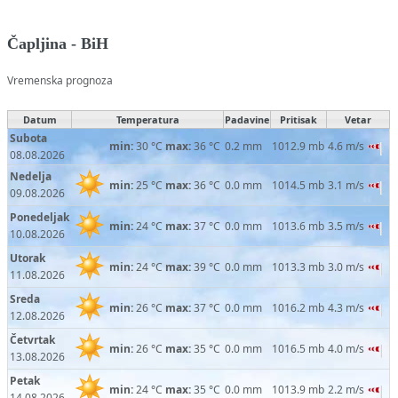
Čapljina - BiH
Vremenska prognoza
Datum
Temperatura
Padavine
Pritisak
Vetar
Subota
min:
30 °C
max:
36 °C
0.2 mm
1012.9 mb
4.6 m/s
08.08.2026
Nedelja
min:
25 °C
max:
36 °C
0.0 mm
1014.5 mb
3.1 m/s
09.08.2026
Ponedeljak
min:
24 °C
max:
37 °C
0.0 mm
1013.6 mb
3.5 m/s
10.08.2026
Utorak
min:
24 °C
max:
39 °C
0.0 mm
1013.3 mb
3.0 m/s
11.08.2026
Sreda
min:
26 °C
max:
37 °C
0.0 mm
1016.2 mb
4.3 m/s
12.08.2026
Četvrtak
min:
26 °C
max:
35 °C
0.0 mm
1016.5 mb
4.0 m/s
13.08.2026
Petak
min:
24 °C
max:
35 °C
0.0 mm
1013.9 mb
2.2 m/s
14.08.2026