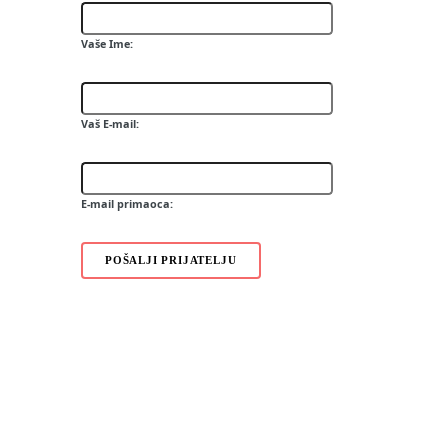
G700 Business Edition
C905i
Vaše Ime:
K330i
S302i
J132
F305
Vaš E-mail:
Z780
G502
E-mail primaoca:
POŠALJI PRIJATELJU