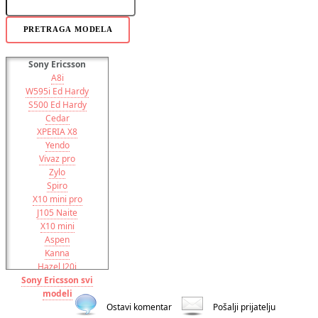
PRETRAGA MODELA
Sony Ericsson
A8i
W595i Ed Hardy
S500 Ed Hardy
Cedar
XPERIA X8
Yendo
Vivaz pro
Zylo
Spiro
X10 mini pro
J105 Naite
X10 mini
Aspen
Kanna
Hazel J20i
Sony Ericsson svi
Elm
modeli
Vivaz
XPERIA Pureness X5
Ostavi komentar
Pošalji prijatelju