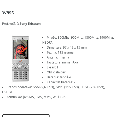
W995
Proizvođač:
Sony Ericsson
Mreže: 850Mhz, 900Mhz, 1800Mhz, 1900Mhz,
HSDPA
Dimenzije: 97 x 49 x 15 mm
Težina: 113 grama
Antena: interna
Tastatura: numeriÄka
Ekran: TFT
Oblik: slajder
Baterija: fabriÄki
Kapacitet baterije: -
Prenos podataka: GSM (9,6 Kb/s), GPRS (115 Kb/s), EDGE (236 Kb/s),
HSDPA
Komunikacija: SMS, EMS, MMS, WiFi, GPS