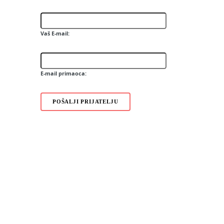
5230
5800 Navigation Edition
6760 slide
Vaš E-mail:
6790 Surge
3720 classic
3710 fold
E-mail primaoca:
POŠALJI PRIJATELJU