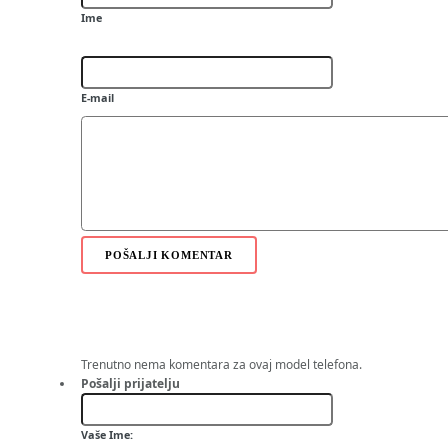
X6 16GB
Ime
5235
2710 Navigation Edition
7020
2730 classic
E-mail
5132 XpressMusic
6700 slide
7230
5330 Mobile TV Edition
1280
1616
1800
2220 slide
2690
POŠALJI KOMENTAR
6788
6350
2720 fold
6208c
Mural
X3
Trenutno nema komentara za ovaj model telefona.
X6 32GB
Pošalji prijatelju
N97 mini
3208c
Vaše Ime:
1662