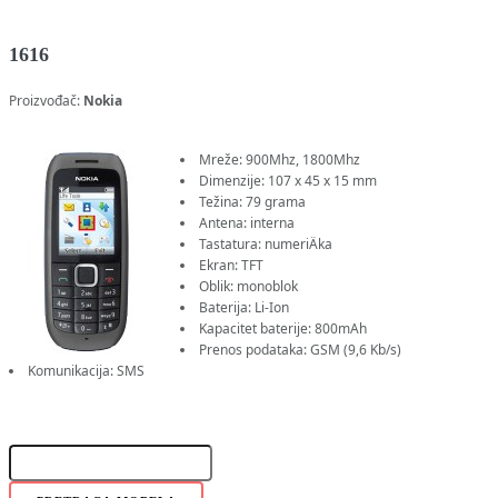
1616
Proizvođač:
Nokia
Mreže: 900Mhz, 1800Mhz
Dimenzije: 107 x 45 x 15 mm
Težina: 79 grama
Antena: interna
Tastatura: numeriÄka
Ekran: TFT
Oblik: monoblok
Baterija: Li-Ion
Kapacitet baterije: 800mAh
Prenos podataka: GSM (9,6 Kb/s)
Komunikacija: SMS