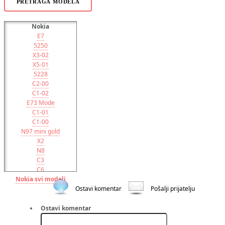
PRETRAGA MODELA
Nokia
E7
5250
X3-02
X5-01
5228
C2-00
C1-02
E73 Mode
C1-01
C1-00
N97 mini gold
X2
N8
C3
C6
Nokia svi modeli
E5
6700 gold
Ostavi komentar
Pošalji prijatelju
C5
6303i classic
Ostavi komentar
X6 8GB