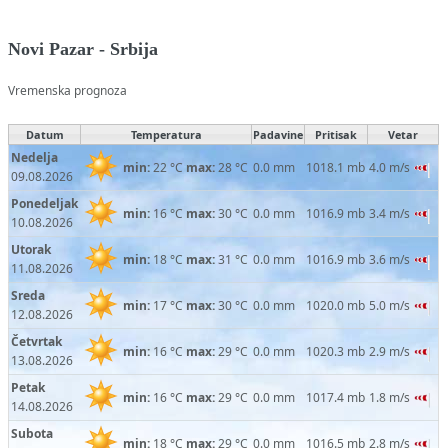
Novi Pazar - Srbija
Vremenska prognoza
Datum
Temperatura
Padavine
Pritisak
Vetar
Nedelja
min:
22 °C
max:
28 °C
0.0 mm
1018.1 mb
4.0 m/s
09.08.2026
Ponedeljak
min:
16 °C
max:
30 °C
0.0 mm
1016.9 mb
3.4 m/s
10.08.2026
Utorak
min:
18 °C
max:
31 °C
0.0 mm
1016.9 mb
3.6 m/s
11.08.2026
Sreda
min:
17 °C
max:
30 °C
0.0 mm
1020.0 mb
5.0 m/s
12.08.2026
Četvrtak
min:
16 °C
max:
29 °C
0.0 mm
1020.3 mb
2.9 m/s
13.08.2026
Petak
min:
16 °C
max:
29 °C
0.0 mm
1017.4 mb
1.8 m/s
14.08.2026
Subota
min:
18 °C
max:
29 °C
0.0 mm
1016.5 mb
2.8 m/s