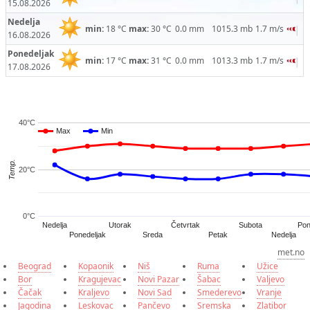
15.08.2026
Nedelja
min:
18 °C
max:
30 °C
0.0 mm
1015.3 mb
1.7 m/s
16.08.2026
Ponedeljak
min:
17 °C
max:
31 °C
0.0 mm
1013.3 mb
1.7 m/s
17.08.2026
40°C
Max
Max
Min
Min
Temp.
20°C
0°C
Četvrtak
Nedelja
Utorak
Subota
Pon
Ponedeljak
Sreda
Petak
Nedelja
met.no
Beograd
Kopaonik
Niš
Ruma
Užice
Bor
Kragujevac
Novi Pazar
Šabac
Valjevo
Čačak
Kraljevo
Novi Sad
Smederevo
Vranje
Jagodina
Leskovac
Pančevo
Sremska
Zlatibor