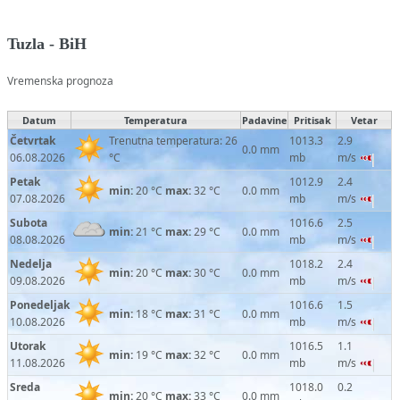
Tuzla - BiH
Vremenska prognoza
Datum
Temperatura
Padavine
Pritisak
Vetar
Četvrtak
Trenutna temperatura: 26
1013.3
2.9
0.0 mm
06.08.2026
°C
mb
m/s
Petak
1012.9
2.4
min:
20 °C
max:
32 °C
0.0 mm
07.08.2026
mb
m/s
Subota
1016.6
2.5
min:
21 °C
max:
29 °C
0.0 mm
08.08.2026
mb
m/s
Nedelja
1018.2
2.4
min:
20 °C
max:
30 °C
0.0 mm
09.08.2026
mb
m/s
Ponedeljak
1016.6
1.5
min:
18 °C
max:
31 °C
0.0 mm
10.08.2026
mb
m/s
Utorak
1016.5
1.1
min:
19 °C
max:
32 °C
0.0 mm
11.08.2026
mb
m/s
Sreda
1018.0
0.2
min:
20 °C
max:
33 °C
0.0 mm