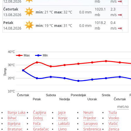
12.08.2026
mb
m/s
Četvrtak
1020.1
2.3
min:
21 °C
max:
32 °C
0.0 mm
13.08.2026
mb
m/s
Petak
1018.2
0.4
min:
19 °C
max:
31 °C
0.0 mm
14.08.2026
mb
m/s
40°C
Max
Max
Min
Min
30°C
Temp.
20°C
10°C
Četvrtak
Subota
Ponedeljak
Sreda
Četvrtak
Petak
Nedelja
Utorak
met.no
Banja Luka
Čapljina
Jajce
Neum
Tuzla
Bihać
Doboj
Konjic
Prijedor
Visoko
Bijeljina
Foča
Laktaši
Sarajevo
Vlašić
Bratunac
Gradačac
Livno
Srebrenica
Zenica